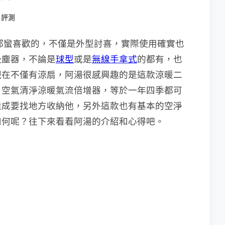
 評測
直都蠻喜歡的，不僅是外型討喜，實際使用確實也
吸塵器，不論是
球型
或是
無線手拿式
的都有，也
現在不僅有涼扇，阿湯很感興趣的是這款涼暖二
1）空氣清淨涼暖氣流倍增器，等於一年四季都可
造成要找地方收納他，另外這款也有基本的空淨
如何呢？往下來看看阿湯的介紹和心得吧。