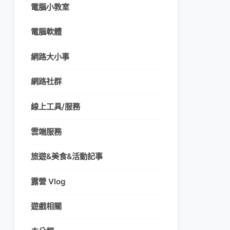
電腦小教室
電腦軟體
網路大小事
網路社群
線上工具/服務
雲端服務
旅遊&美食&活動記事
露營 Vlog
遊戲相關