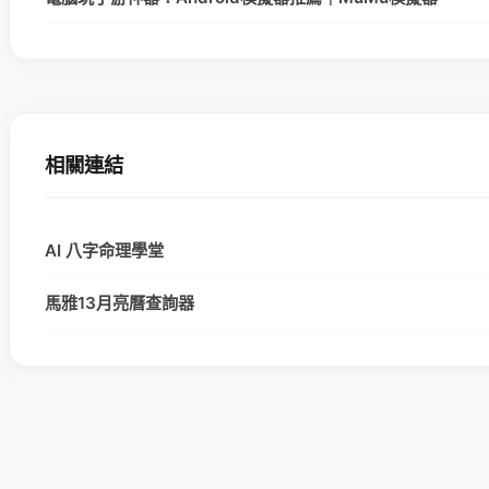
相關連結
AI 八字命理學堂
馬雅13月亮曆查詢器