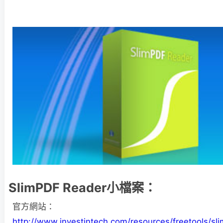
SlimPDF Reader小檔案：
官方網站：
http://www.investintech.com/resources/freetools/sli