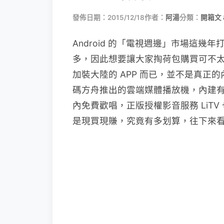
發佈日期：2015/12/18
作者：
阿湯
分類：
開箱文 
Android 的「電視週邊」市場這
多，因此想要讓大家掏荷包購買可不太
加裝大陸的 APP 而已，並不是真
碼方舟推出的雲端媒體播放機，內建有美
內免費歡唱，正版授權影音服務 LiT
是現買現賺，究竟有多划算，往下來