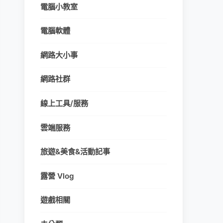
電腦小教室
電腦軟體
網路大小事
網路社群
線上工具/服務
雲端服務
旅遊&美食&活動記事
露營 Vlog
遊戲相關