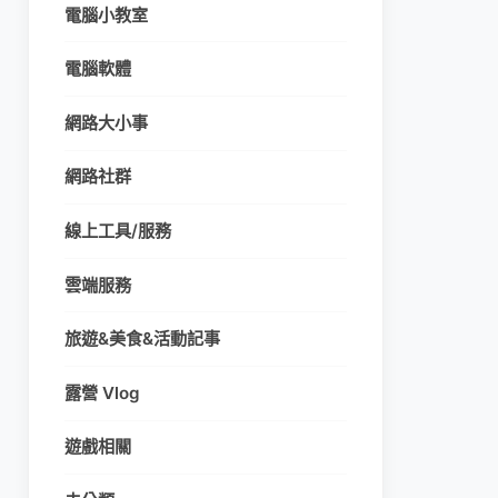
電腦小教室
電腦軟體
網路大小事
網路社群
線上工具/服務
雲端服務
旅遊&美食&活動記事
露營 Vlog
遊戲相關