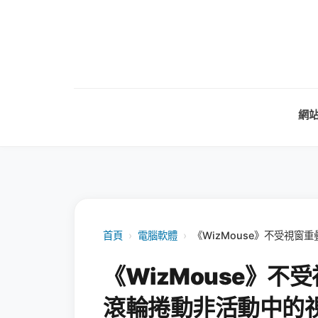
網
首頁
›
電腦軟體
›
《WizMouse》不受視
《WizMouse》
滾輪捲動非活動中的