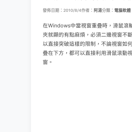
發佈日期：2010/8/4
作者：
阿湯
分類：
電腦軟體
在Windows中當視窗重疊時，滑鼠
夾就顯的有點麻煩，必須二邊視窗不
以直接突破這樣的限制，不論視窗如
疊在下方，都可以直接利用滑鼠滾動
窗。