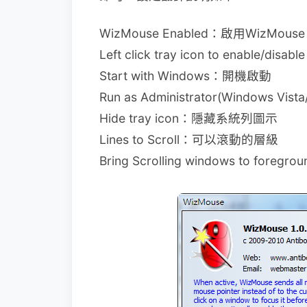
WizMouse Enabled：啟用WizMouse
Left click tray icon to enab
Start with Windows：開機啟動
Run as Administrator(Windows
Hide tray icon：隱藏系統列圖示
Lines to Scroll：可以滾動的層級
Bring Scrolling windows t