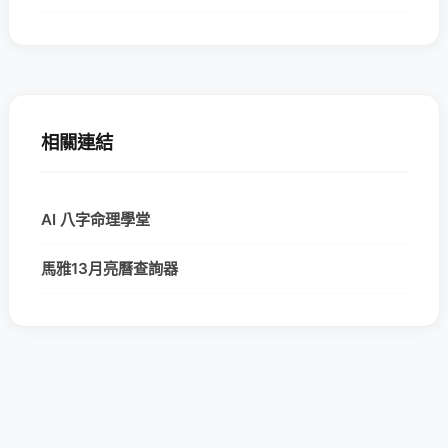
相關連結
AI 八字命理學堂
馬雅13月亮曆查詢器