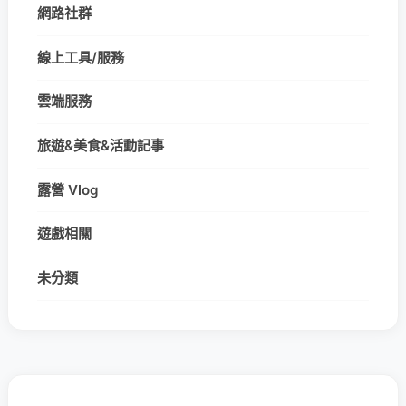
網路社群
線上工具/服務
雲端服務
旅遊&美食&活動記事
露營 Vlog
遊戲相關
未分類