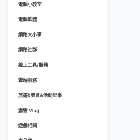
電腦小教室
電腦軟體
網路大小事
網路社群
線上工具/服務
雲端服務
旅遊&美食&活動記事
露營 Vlog
遊戲相關