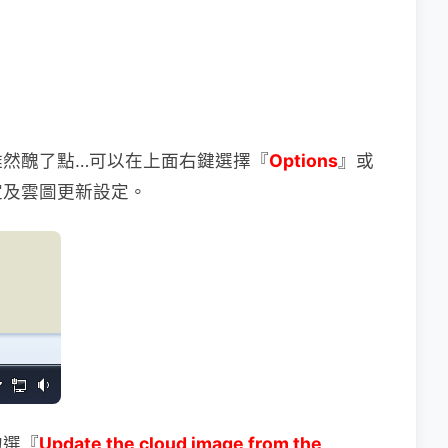
雖然醜了點…可以在上面右鍵選擇『
Options
』或
定及雲圖更新設定。
勾選『
Update the cloud image from the