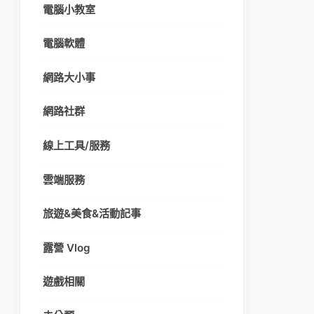
電腦小教室
電腦軟體
網路大小事
網路社群
線上工具/服務
雲端服務
旅遊&美食&活動記事
露營 Vlog
遊戲相關