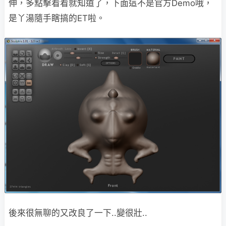
伸，多點擊看看就知道了，下面這不是官方Demo哦，
是丫湯隨手瞎搞的ET啦。
後來很無聊的又改良了一下..變很壯..