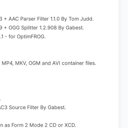
 + AAC Parser Filter 1.1.0 By Tom Judd.
79 + OGG Splitter 1.2.908 By Gabest.
0.1 - for OptimFROG.
or MP4, MKV, OGM and AVI container files.
.
3 Source Filter By Gabest.
wn as Form 2 Mode 2 CD or XCD.