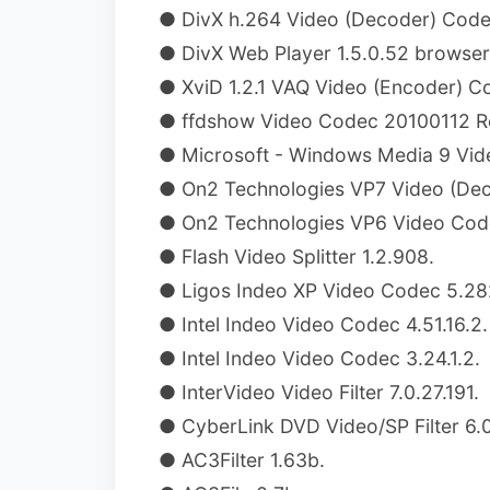
● DivX h.264 Video (Decoder) Code
● DivX Web Player 1.5.0.52 browser 
● XviD 1.2.1 VAQ Video (Encoder) Co
● ffdshow Video Codec 20100112 Re
● Microsoft - Windows Media 9 Vid
● On2 Technologies VP7 Video (Dec
● On2 Technologies VP6 Video Code
● Flash Video Splitter 1.2.908.
● Ligos Indeo XP Video Codec 5.28
● Intel Indeo Video Codec 4.51.16.2.
● Intel Indeo Video Codec 3.24.1.2.
● InterVideo Video Filter 7.0.27.191.
● CyberLink DVD Video/SP Filter 6.
● AC3Filter 1.63b.