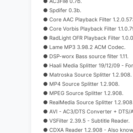
● AC3File 0.7b.
● Spdifer 0.3b.
● Core AAC Playback Filter 1.2.0.573
● Core Vorbis Playback Filter 1.1.0.
● RadLight OFR Playback Filter 1.0.
● Lame MP3 3.98.2 ACM Codec.
● DSP-worx Bass source filter 1.11.
● Haali Media Splitter 19/12/09 - F
● Matroska Source Splitter 1.2.908.
● MP4 Source Splitter 1.2.908.
● MPEG Source Splitter 1.2.908.
● RealMedia Source Splitter 1.2.908
● AVI - AC3/DTS Converter + DTS/AC
● VSFilter 2.39.5 - Subtitle Reader.
● CDXA Reader 1.2.908 - Also kno