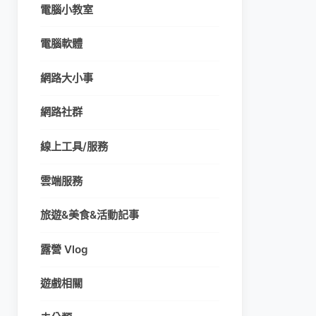
電腦小教室
電腦軟體
網路大小事
網路社群
線上工具/服務
雲端服務
旅遊&美食&活動記事
露營 Vlog
遊戲相關