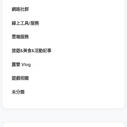
網路社群
線上工具/服務
雲端服務
旅遊&美食&活動記事
露營 Vlog
遊戲相關
未分類