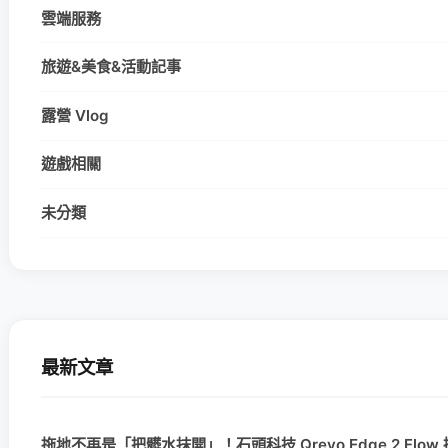
雲端服務
旅遊&美食&活動記事
露營 Vlog
遊戲相關
未分類
最新文章
拖地不再是「把髒水抹開」！石頭科技 Qrevo Edge 2 Flo