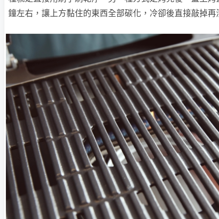
鐘左右，讓上方黏住的東西全部碳化，冷卻後直接敲掉再