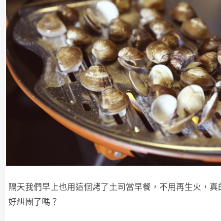
隔天我們早上也用這個烤了土司當早餐，不用再生火，真
好糾團了嗎？