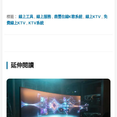
標籤：
線上工具
,
線上服務
,
鼎豐在線K歌系統
,
線上KTV
,
免
費線上KTV
,
KTV系統
延伸閱讀