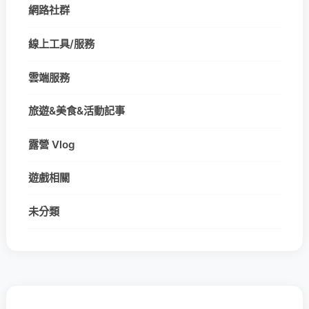
網路社群
線上工具/服務
雲端服務
旅遊&美食&活動記事
露營 Vlog
遊戲相關
未分類