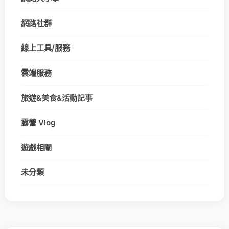
網路社群
線上工具/服務
雲端服務
旅遊&美食&活動記事
露營 Vlog
遊戲相關
未分類