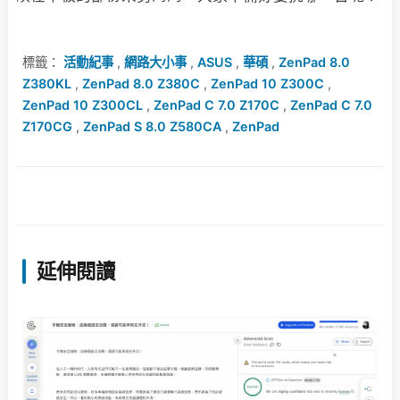
標籤：
活動紀事
,
網路大小事
,
ASUS
,
華碩
,
ZenPad 8.0
Z380KL
,
ZenPad 8.0 Z380C
,
ZenPad 10 Z300C
,
ZenPad 10 Z300CL
,
ZenPad C 7.0 Z170C
,
ZenPad C 7.0
Z170CG
,
ZenPad S 8.0 Z580CA
,
ZenPad
延伸閱讀