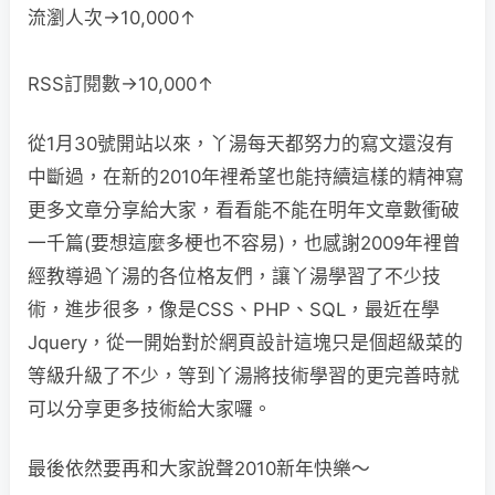
流瀏人次→10,000↑
RSS訂閱數→10,000↑
從1月30號開站以來，丫湯每天都努力的寫文還沒有
中斷過，在新的2010年裡希望也能持續這樣的精神寫
更多文章分享給大家，看看能不能在明年文章數衝破
一千篇(要想這麼多梗也不容易)，也感謝2009年裡曾
經教導過丫湯的各位格友們，讓丫湯學習了不少技
術，進步很多，像是CSS、PHP、SQL，最近在學
Jquery，從一開始對於網頁設計這塊只是個超級菜的
等級升級了不少，等到丫湯將技術學習的更完善時就
可以分享更多技術給大家囉。
最後依然要再和大家說聲2010新年快樂～