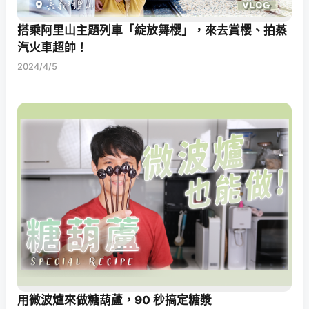
搭乘阿里山主題列車「綻放舞櫻」，來去賞櫻、拍蒸
汽火車超帥！
2024/4/5
用微波爐來做糖葫蘆，90 秒搞定糖漿