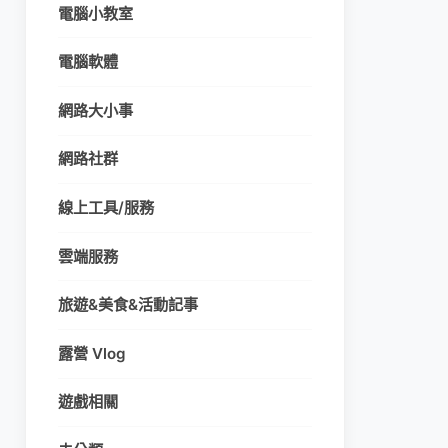
電腦小教室
電腦軟體
網路大小事
網路社群
線上工具/服務
雲端服務
旅遊&美食&活動記事
露營 Vlog
遊戲相關