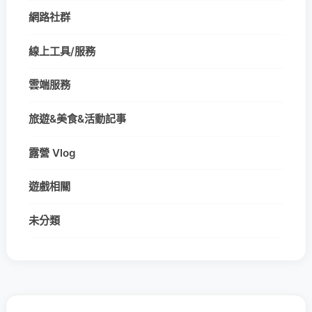
網路社群
線上工具/服務
雲端服務
旅遊&美食&活動記事
露營 Vlog
遊戲相關
未分類