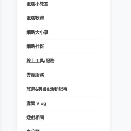
電腦小教室
電腦軟體
網路大小事
網路社群
線上工具/服務
雲端服務
旅遊&美食&活動記事
露營 Vlog
遊戲相關