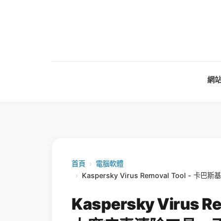
網
首頁
›
電腦軟體
›
Kaspersky Virus Removal Too
Kaspersky Virus 