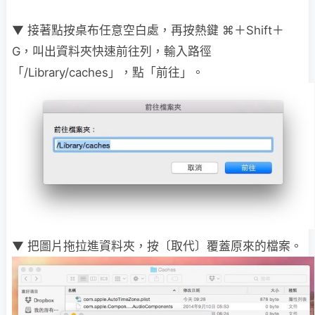
▼ 接著點按桌布任意空白處，再按熱鍵 ⌘＋Shift＋
G，叫出資料夾快速前往列，輸入路徑
「/Library/caches」，點「前往」。
▼ 把圖片拖拉進資料夾，按〔取代〕覆蓋原來的檔案。