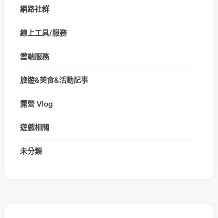
網路社群
線上工具/服務
雲端服務
旅遊&美食&活動記事
露營 Vlog
遊戲相關
未分類