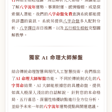
了解
八字流年
運勢、事業財運、感情婚姻，或是探
索個人潛能，我們的
八字命盤免費
查詢系統都能提
供詳盡的資訊。 系統另提供
八字合盤
多人配對分
析、
八字擇日
吉日推薦，以及
五行相生相剋
完整圖
解教學。
獨家 AI 命理大師解盤
結合傳統命理智慧與現代人工智慧技術，我們推出
了
AI 命理大師解盤
功能。 不同於傳統制式化的
八
字算命
結果，AI 大師能根據您的具體命盤，提供
如真人般深入淺出的白話解說， 針對您的本命格
局、五行喜忌、深層性格優缺點進行全方位分析，
並給予未來一年的
八字流年
運勢提點與開運建議。