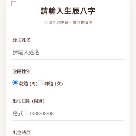
請輸入生辰八字
※ 資訊越準確，排盤越精準
緣主姓名
陰陽性別
乾造 (男)
坤造 (女)
出生日期 (陽曆)
出生時辰