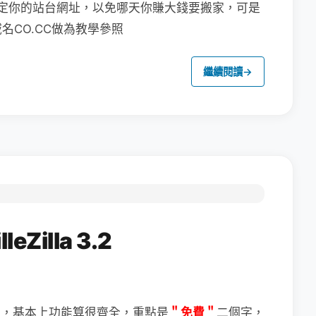
定你的站台網址，以免哪天你賺大錢要搬家，可是
CO.CC做為教學參照
繼續閱讀
→
Zilla 3.2
＂免費＂
二個字，
體，基本上功能算很齊全，重點是