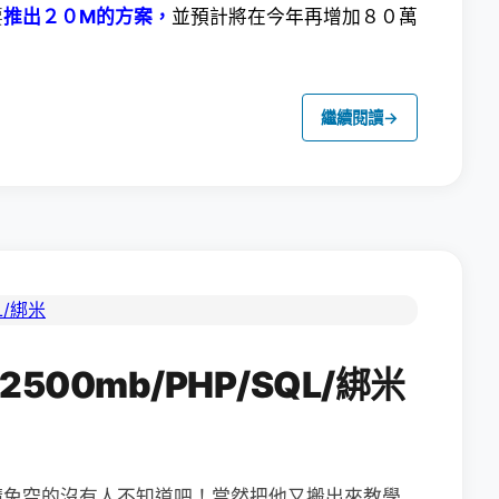
要
推出２０M的方案，
並預計將在今年再增加８０萬
繼續閱讀
→
2500mb/PHP/SQL/綁米
請免空的沒有人不知道吧！當然把他又搬出來教學