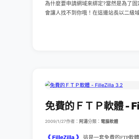
為什麼要申請網域來綁定?當然是為了固
會讓人找不到你哦！在這邊站長以二級域名
免費的ＦＴＰ軟體 - Fille
2009/1/27
作者：
阿湯
分類：
電腦軟體
《 FilleZilla 》
這是一套免費的FTP軟