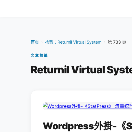
首頁
›
標籤：Returnil Virtual System
›
第 733 頁
文章標籤
Returnil Virtual Sys
Wordpress外掛-《S