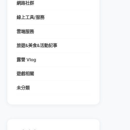
網路社群
線上工具/服務
雲端服務
旅遊&美食&活動記事
露營 Vlog
遊戲相關
未分類