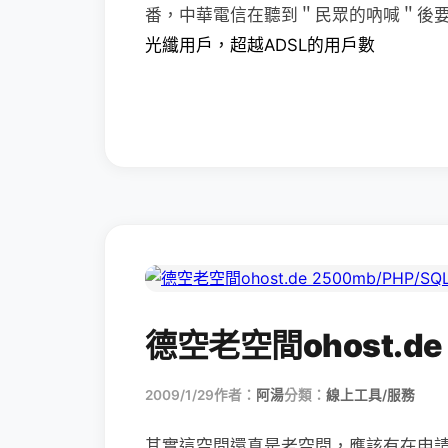
番，中華電信在聽到＂民眾的吶喊＂後
光纖用戶，超越ADSL的用戶數
德空老空間ohost.de 
2009/1/29
作者：
阿湯
分類：
線上工具/服務
其實這空間還真是老空間，應該有在申