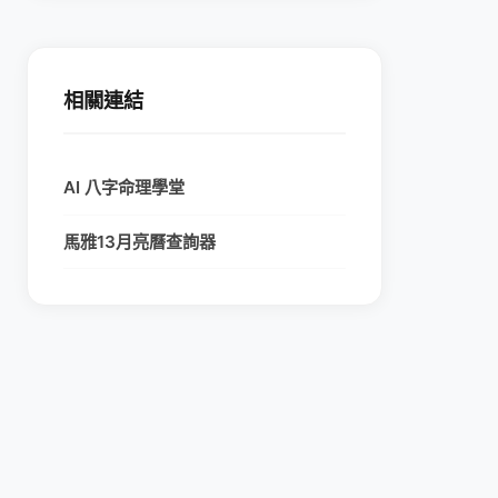
相關連結
AI 八字命理學堂
馬雅13月亮曆查詢器