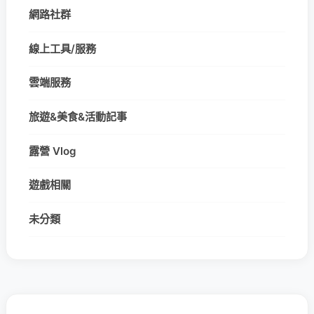
網路社群
線上工具/服務
雲端服務
旅遊&美食&活動記事
露營 Vlog
遊戲相關
未分類