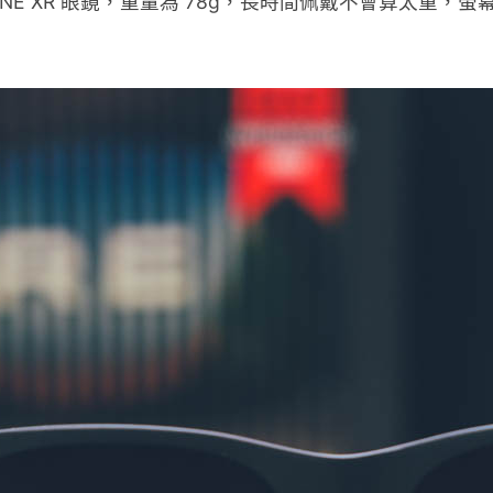
NE XR 眼鏡，重量為 78g，長時間佩戴不會算太重，螢幕亮
。